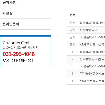
공지사항
자료실
번호
공지
협력업체 (유럽지역 
온라인문의
공지
신주발행 공고
공지
LG유플러스와 스마
Customer Center
공지
KT와 무전원 가로등
궁금하신 사항은 문의해주세요.
협력업체 (유럽지역 
5
031-295-4046
신주발행 공고
4
FAX : 031-225-4001
LG유플러스와 스마
3
(주)비케이동영테크 So
2
KT와 무전원 가로등
1