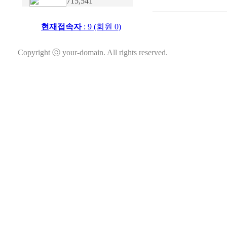
715,541
현재접속자
: 9 (회원 0)
Copyright ⓒ your-domain. All rights reserved.