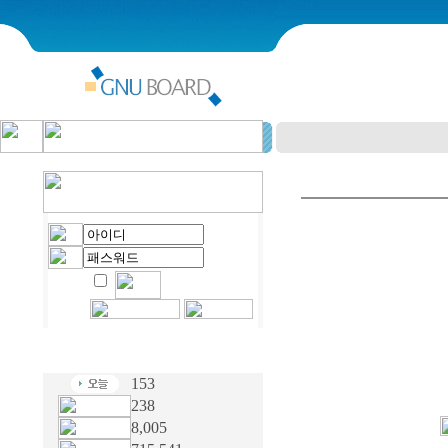
153
238
8,005